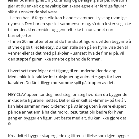
leiremodellering: lett, mykt, smidig og behagelig å ta på, noe som
gjør at du enkelt og nøyaktig kan skape egne eller ferdige figurer
slik du ønsker de skal være.
- Leiren har 18 farger. Alle kan blandes sammen i lyse og uvanlige
nyanser. Den har en spesiell sammensetning, så den fester seg ikke
til hender, klær, møbler og generelt ikke til noe annet enn
barnehjerter.
- Innen 20 minutter etter at du har skapt figuren, vil den begynne å
stivne og bli til et leketøy. Du kan stille den på en hylle, vise den til
venner eller ta det med på skolen - uansett hva de finner på, vil
den støpte figuren ikke smelte og beholde formen.
I hvert sett medfølger det tilgang til en underholdende app
Med enkle interaktive instruksjoner og animerte gags for hver
karakter. Du får i tillegg morsomme spill på toppen av det.
HEY CLAY appen tar deg med steg for steg hvordan du bygger de
inkluderte figurene i settet. Det er så enkelt at «Emma» på tre år,
kan leke sammen med Oldemor på 80 år og uten å være ekspert
på noe annet enn å ha det moro. Resultatet blir bedre for hver
gang en bygger en figur. Det beste med alt, du kan ikke gjøre det
feil.
Kreativitet bygger skaperglede og tilfredsstillelse som igjen bygger