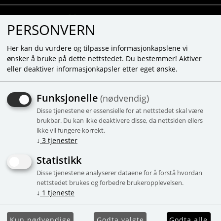
PERSONVERN
Her kan du vurdere og tilpasse informasjonkapslene vi
ønsker å bruke på dette nettstedet. Du bestemmer! Aktiver
eller deaktiver informasjonkapsler etter eget ønske.
HEY CLAY -
Funksjonelle
(nødvendig)
BRACHIOSAURUS - 3 CANS
Disse tjenestene er essensielle for at nettstedet skal være
3 bokser, inntil 5 farger
brukbar. Du kan ikke deaktivere disse, da nettsiden ellers
ikke vil fungere korrekt.
-56%
Campaign
↓
3
tjenester
Statistikk
Disse tjenestene analyserer dataene for å forstå hvordan
nettstedet brukes og forbedre brukeropplevelsen.
↓
1
tjeneste
Kun nødvendige
Godta valgte
Godta alle