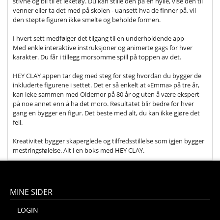
stivne og bli til et leketøy. Du kan stille den på en hylle, vise den til
venner eller ta det med på skolen - uansett hva de finner på, vil
den støpte figuren ikke smelte og beholde formen.
I hvert sett medfølger det tilgang til en underholdende app
Med enkle interaktive instruksjoner og animerte gags for hver
karakter. Du får i tillegg morsomme spill på toppen av det.
HEY CLAY appen tar deg med steg for steg hvordan du bygger de
inkluderte figurene i settet. Det er så enkelt at «Emma» på tre år,
kan leke sammen med Oldemor på 80 år og uten å være ekspert
på noe annet enn å ha det moro. Resultatet blir bedre for hver
gang en bygger en figur. Det beste med alt, du kan ikke gjøre det
feil.
Kreativitet bygger skaperglede og tilfredsstillelse som igjen bygger
mestringsfølelse. Alt i en boks med HEY CLAY.
MINE SIDER
LOGIN