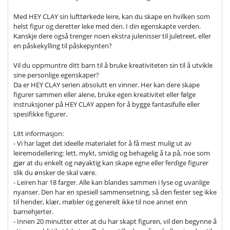
Med HEY CLAY sin lufttørkede leire, kan du skape en hvilken som
helst figur og deretter leke med den. I din egenskapte verden.
Kanskje dere også trenger noen ekstra julenisser til juletreet, eller
en påskekylling til påskepynten?
Vil du oppmuntre ditt barn til å bruke kreativiteten sin til å utvikle
sine personlige egenskaper?
Da er HEY CLAY serien absolutt en vinner. Her kan dere skape
figurer sammen eller alene, bruke egen kreativitet eller følge
instruksjoner på HEY CLAY appen for å bygge fantasifulle eller
spesifikke figurer.
Litt informasjon:
- Vi har laget det ideelle materialet for å få mest mulig ut av
leiremodellering: lett, mykt, smidig og behagelig å ta på, noe som
gjør at du enkelt og nøyaktig kan skape egne eller ferdige figurer
slik du ønsker de skal være.
- Leiren har 18 farger. Alle kan blandes sammen i lyse og uvanlige
nyanser. Den har en spesiell sammensetning, så den fester seg ikke
til hender, klær, møbler og generelt ikke til noe annet enn
barnehjerter.
- Innen 20 minutter etter at du har skapt figuren, vil den begynne å