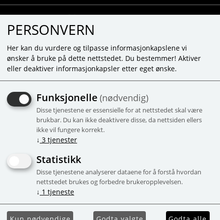
PERSONVERN
Her kan du vurdere og tilpasse informasjonkapslene vi
ønsker å bruke på dette nettstedet. Du bestemmer! Aktiver
eller deaktiver informasjonkapsler etter eget ønske.
HEY CLAY - TRICERATOPS -
Funksjonelle
(nødvendig)
3 CANS
Disse tjenestene er essensielle for at nettstedet skal være
3 bokser, opptil 5 farger, standard
brukbar. Du kan ikke deaktivere disse, da nettsiden ellers
ikke vil fungere korrekt.
innsats
↓
3
tjenester
-56%
Campaign
Statistikk
Disse tjenestene analyserer dataene for å forstå hvordan
nettstedet brukes og forbedre brukeropplevelsen.
↓
1
tjeneste
Kun nødvendige
Godta valgte
Godta alle