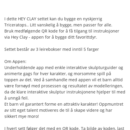
I dette HEY CLAY settet kan du bygge en nyskjerrig
Triceratops.. Litt vanskelig å bygge, men passer for alle.
Bruk medfølgende QR kode for å få tilgang til instruksjoner
via Hey Clay - appen for å bygge ditt favorittdyr.
Settet består av 3 leirebokser med inntil 5 farger
Om Appen:
Underholdende app med enkle interaktive skulpturguider og
animerte gags for hver karakter, og morsomme spill på
toppen av det. Ved å samhandle med appen vil et barn alltid
være fornøyd med prosessen og resultatet av modelleringen,
da de klare interaktive skulptur instruksjonene hjelper til med
å unngå feil.
Et barn vil garantert forme en attraktiv karakter! Oppmuntret
av sitt eget talent motiveres de til å skape videre og har
sikkert mye moro!
I hvert sett følger det med en QR kode. Ta bilde av koden, last