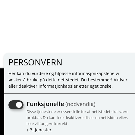
PERSONVERN
Her kan du vurdere og tilpasse informasjonkapslene vi
ønsker å bruke på dette nettstedet. Du bestemmer! Aktiver
eller deaktiver informasjonkapsler etter eget ønske.
MINE SIDER
LOGIN
Funksjonelle
(nødvendig)
NEW CUSTOMER
Disse tjenestene er essensielle for at nettstedet skal være
TERMS
brukbar. Du kan ikke deaktivere disse, da nettsiden ellers
PRIVACY TERMS
ikke vil fungere korrekt.
ADMINISTRER COOKIES
↓
3
tjenester