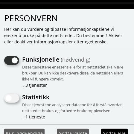
PERSONVERN
Her kan du vurdere og tilpasse informasjonkapslene vi
ønsker å bruke på dette nettstedet. Du bestemmer! Aktiver
eller deaktiver informasjonkapsler etter eget ønske.
KOMPRIMERAD HANDDUK
Funksjonelle
(nødvendig)
- HÄST
Disse tjenestene er essensielle for at nettstedet skal være
Komprimerad Handduk i 100% bomull
brukbar. Du kan ikke deaktivere disse, da nettsiden ellers
ikke vil fungere korrekt.
-52%
Campaign
↓
3
tjenester
Statistikk
Disse tjenestene analyserer dataene for å forstå hvordan
nettstedet brukes og forbedre brukeropplevelsen.
↓
1
tjeneste
Kun nødvendige
Godta valgte
Godta alle