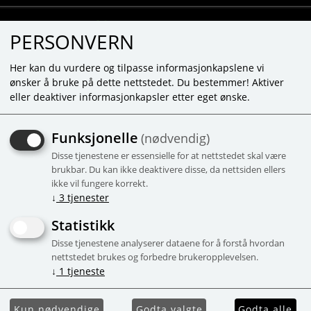
PERSONVERN
Her kan du vurdere og tilpasse informasjonkapslene vi
ønsker å bruke på dette nettstedet. Du bestemmer! Aktiver
eller deaktiver informasjonkapsler etter eget ønske.
UNABLE TO FIND PRODUCT
Funksjonelle
(nødvendig)
Mainpage
Disse tjenestene er essensielle for at nettstedet skal være
brukbar. Du kan ikke deaktivere disse, da nettsiden ellers
ikke vil fungere korrekt.
↓
3
tjenester
Statistikk
Disse tjenestene analyserer dataene for å forstå hvordan
nettstedet brukes og forbedre brukeropplevelsen.
↓
1
tjeneste
Kun nødvendige
Godta valgte
Godta alle