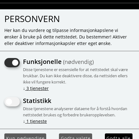
PERSONVERN
Her kan du vurdere og tilpasse informasjonkapslene vi
ønsker å bruke på dette nettstedet. Du bestemmer! Aktiver
eller deaktiver informasjonkapsler etter eget ønske.
MOMBELLA LADYBUG -
Funksjonelle
(nødvendig)
RED DOT TANDBORSTE
Disse tjenestene er essensielle for at nettstedet skal være
Få rätt mängd tandkräm. När den röda
brukbar. Du kan ikke deaktivere disse, da nettsiden ellers
ikke vil fungere korrekt.
fläcken är täckt har du tillräckligt med
↓
3
tjenester
tandkräm.
Statistikk
-45%
Campaign
Disse tjenestene analyserer dataene for å forstå hvordan
nettstedet brukes og forbedre brukeropplevelsen.
↓
1
tjeneste
Kun nødvendige
Godta valgte
Godta alle