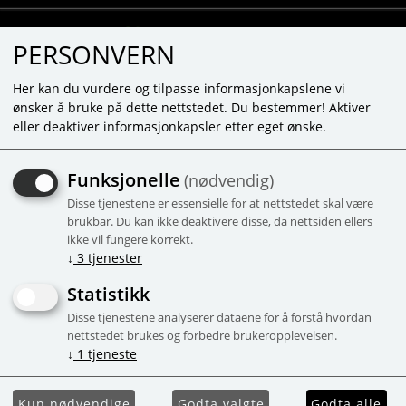
PERSONVERN
Her kan du vurdere og tilpasse informasjonkapslene vi
ønsker å bruke på dette nettstedet. Du bestemmer! Aktiver
eller deaktiver informasjonkapsler etter eget ønske.
PRESENTFÖRPACKNING
Funksjonelle
(nødvendig)
MED 2 BADBOMBER
Disse tjenestene er essensielle for at nettstedet skal være
CUPCAKES
brukbar. Du kan ikke deaktivere disse, da nettsiden ellers
ikke vil fungere korrekt.
Jordgubb och lavendel, 97-98% naturliga
↓
3
tjenester
ingredienser, 2x70g
Statistikk
-52%
Campaign
Disse tjenestene analyserer dataene for å forstå hvordan
nettstedet brukes og forbedre brukeropplevelsen.
↓
1
tjeneste
Kun nødvendige
Godta valgte
Godta alle