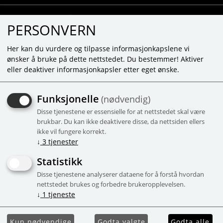
PERSONVERN
Her kan du vurdere og tilpasse informasjonkapslene vi
ønsker å bruke på dette nettstedet. Du bestemmer! Aktiver
eller deaktiver informasjonkapsler etter eget ønske.
UNABLE TO FIND PRODUCT
Funksjonelle
(nødvendig)
Mainpage
Disse tjenestene er essensielle for at nettstedet skal være
brukbar. Du kan ikke deaktivere disse, da nettsiden ellers
ikke vil fungere korrekt.
↓
3
tjenester
Statistikk
Disse tjenestene analyserer dataene for å forstå hvordan
nettstedet brukes og forbedre brukeropplevelsen.
↓
1
tjeneste
Kun nødvendige
Godta valgte
Godta alle