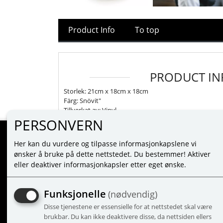
Product Info
To top
PRODUCT IN
Storlek: 21cm x 18cm x 18cm
Färg: Snövit"
Tillverkat av: Vinyl
PERSONVERN
Her kan du vurdere og tilpasse informasjonkapslene vi
MINE SIDER
ønsker å bruke på dette nettstedet. Du bestemmer! Aktiver
eller deaktiver informasjonkapsler etter eget ønske.
LOGIN
NEW CUSTOMER
Funksjonelle
(nødvendig)
TERMS
Disse tjenestene er essensielle for at nettstedet skal være
PRIVACY TERMS
brukbar. Du kan ikke deaktivere disse, da nettsiden ellers
ADMINISTRER COOKIES