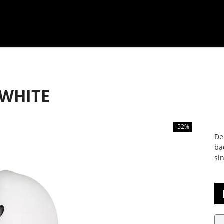
 WHITE
-52%
De
ba
si