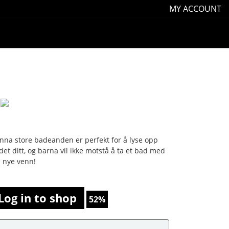
MY ACCOUNT
nna store badeanden er perfekt for å lyse opp
det ditt, og barna vil ikke motstå å ta et bad med
n nye venn!
Log in to shop
52%